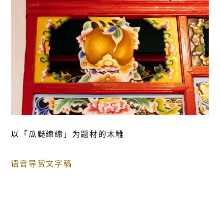
以「瓜瓞绵绵」为题材的木雕
语音导赏文字稿