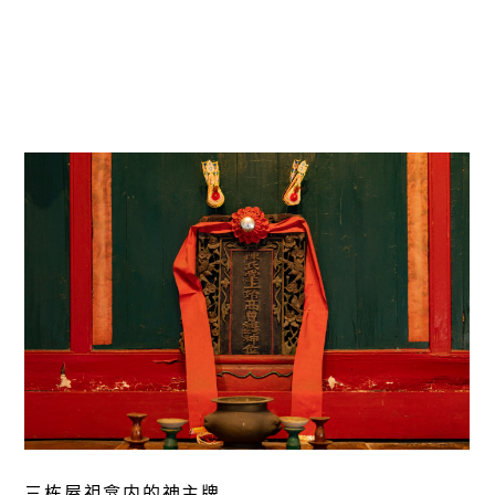
三栋屋祖龛内的神主牌