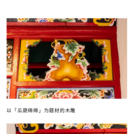
以「瓜瓞绵绵」为题材的木雕