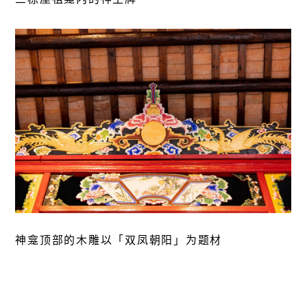
神龛顶部的木雕以「双凤朝阳」为题材