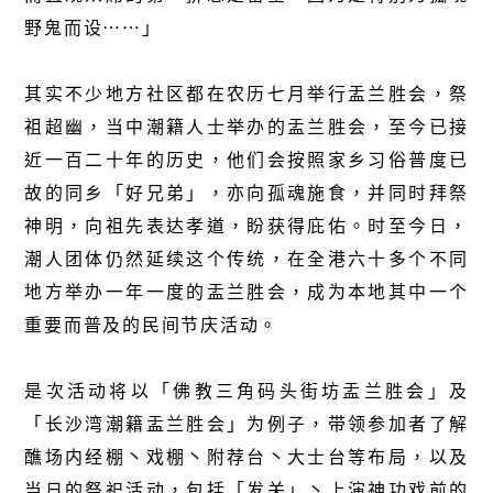
野鬼而设……」
其实不少地方社区都在农历七月举行盂兰胜会，祭
祖超幽，当中潮籍人士举办的盂兰胜会，至今已接
近一百二十年的历史，他们会按照家乡习俗普度已
故的同乡「好兄弟」，亦向孤魂施食，并同时拜祭
神明，向祖先表达孝道，盼获得庇佑。时至今日，
潮人团体仍然延续这个传统，在全港六十多个不同
地方举办一年一度的盂兰胜会，成为本地其中一个
重要而普及的民间节庆活动。
是次活动将以「佛教三角码头街坊盂兰胜会」及
「长沙湾潮籍盂兰胜会」为例子，带领参加者了解
醮场内经棚丶戏棚丶附荐台丶大士台等布局，以及
当日的祭祀活动，包括「发关」丶上演神功戏前的