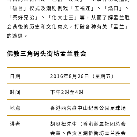
「破台」仪式及潮剧例戏「五福连」丶「焰口」丶
「祭好兄弟」丶「化大士王」等，从而了解盂兰胜
会背後的历史和文化意义，打破各种有关「盂兰」
的迷思。
佛教三角码头街坊盂兰胜会
日期
2016年8月26日（星期五）
时间
下午2时至4时
地点
香港西营盘中山纪念公园足球场
讲者
胡炎松先生（香港潮属社团总会
会董丶西贡区潮侨街坊盂兰胜会