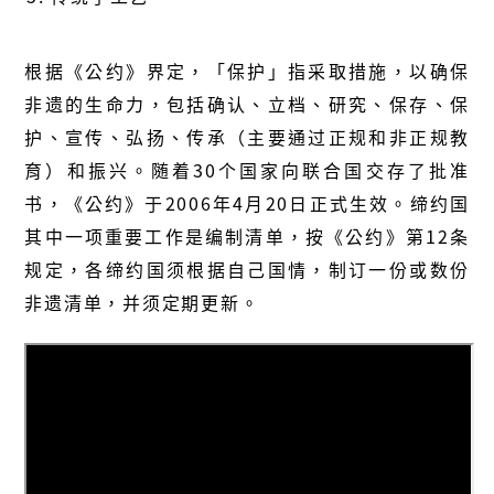
根据《公约》界定，「保护」指采取措施，以确保
非遗
的生命力，包括确认
、
立档
、
研究
、
保存
、
保
护
、
宣传
、
弘扬
、
传承（主要通过正规和非正规教
育）和振兴。随着30个国家向联合国交存了批准
书，《公约》于2006年4月20日正式生效。缔约国
其中一项重要工作是编制清单，按《公约》第12条
规定，各缔约国须根据自己国情，制订一份或数份
非遗
清单，并须定期更新。