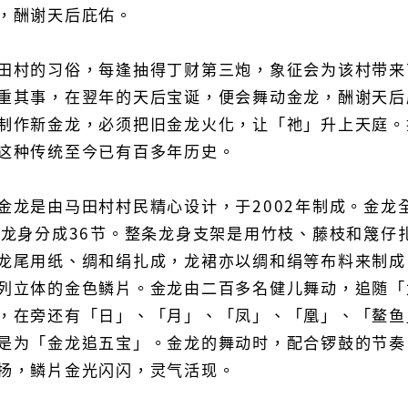
，酬谢天后庇佑。
田村的习俗，每逢抽得丁财第三炮，象征会为该村带来
重其事，在翌年的天后宝诞，便会舞动金龙，酬谢天后
制作新金龙，必须把旧金龙火化，让「祂」升上天庭。
这种传统至今已有百多年历史。
金龙是由马田村村民精心设计，于2002年制成。金龙
，龙身分成36节。整条龙身支架是用竹枝、藤枝和篾仔
龙尾用纸、绸和绢扎成，龙裙亦以绸和绢等布料来制成
列立体的金色鳞片。金龙由二百多名健儿舞动，追随「
，在旁还有「日」、「月」、「凤」、「凰」、「鳌鱼
是为「金龙追五宝」。金龙的舞动时，配合锣鼓的节奏
扬，鳞片金光闪闪，灵气活现。