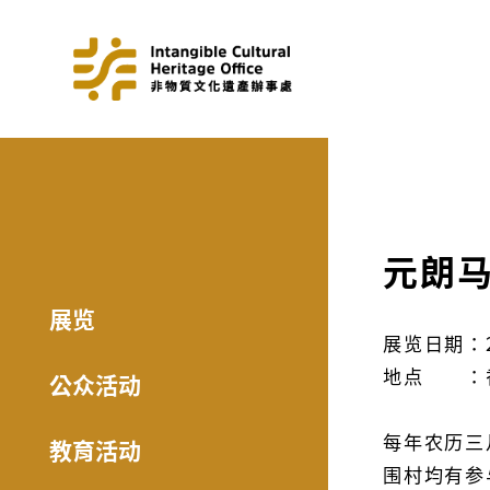
元朗
展览
展览日期：2
地点 ：
公众活动
每年农历三
教育活动
围村均有参