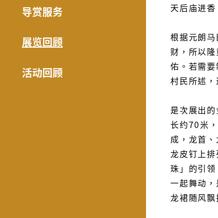
天后庙进香
导赏服务
根据元朗马
展览回顾
财，所以隆
佑。若需要
活动回顾
村民所述，
是次展出的
长约70米
成，龙首、
龙皮钉上排
珠」的引领
一起舞动，
龙裙随风飘