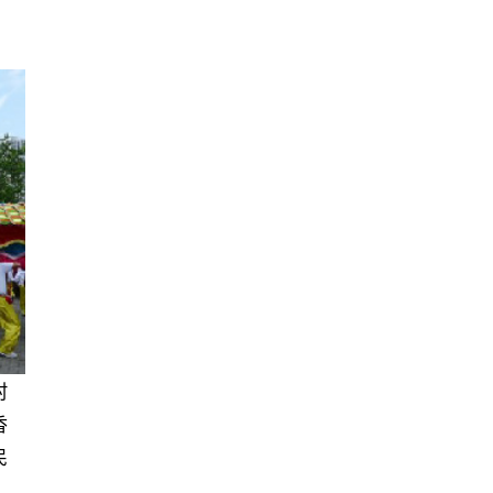
村
香
民