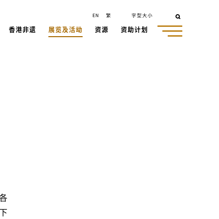
EN
繁
字型大小
香港非遗
展览及活动
资源
资助计划
各
下