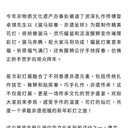
今年非物质文化遗产办事处邀请了资深扎作师傅冒
卓祺先生以《骏马迎春．非遗呈祥》为题制作精美
花灯，将矫健骏马、灵巧蝠鼠和活泼醒狮变作璀璨
彩灯。骏马奔腾，祝大家马到功成！蝠鼠灯寓意幸
福，祈愿福气满门，还有醒狮公仔手持挥春，仿佛
正拱手贺岁向观众拜年。
是次彩灯展融合了不同香港非遗元素，包括传统扎
作技艺、舞狮和贴挥春。巧手扎作，非遗传承！这
不仅是灯展，更是一场传承文化的贺岁盛宴。欢迎
大家前来参观，感受手作的温度、花灯的灿烂，共
度一个承载非遗祝福的新年彩灯之旅！
这个展览亦是弘扬中华文化系列的活动之一。康文