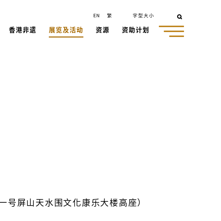
EN
繁
字型大小
香港非遗
展览及活动
资源
资助计划
一号屏山天水围文化康乐大楼高座）