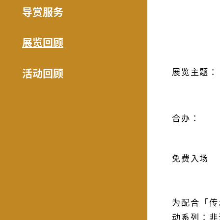
导赏服务
展览回顾
活动回顾
展览主题：
合办：
免费入场
为配合「传
动系列：非