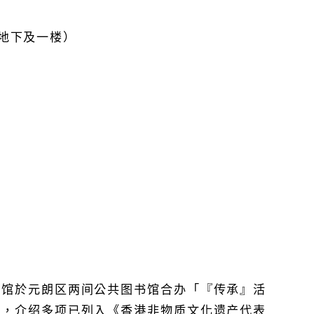
楼地下及一楼）
书馆於元朗区两间公共图书馆合办「『传承』活
题，介绍多项已列入《香港非物质文化遗产代表