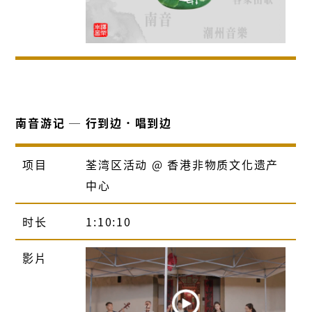
南音游记 ─ 行到边．唱到边
项目
荃湾区活动 @ 香港非物质文化遗产
中心
时长
1:10:10
影片