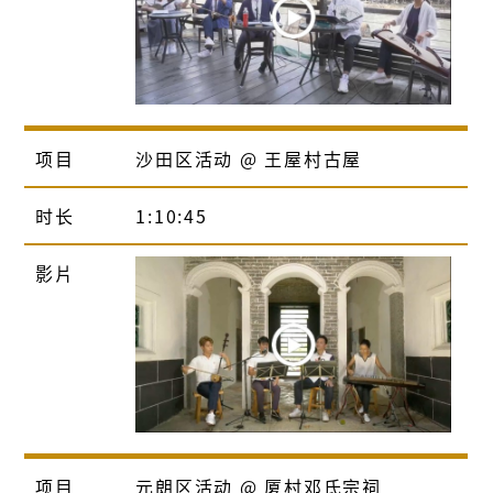
项目
沙田区活动 @ 王屋村古屋
时长
1:10:45
影片
项目
元朗区活动 @ 厦村邓氏宗祠