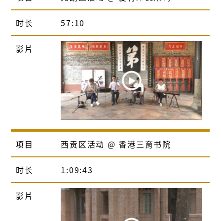
时长
57:10
影片
项目
西贡区活动 @ 香港三育书院
时长
1:09:43
影片