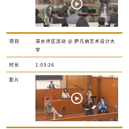
项目
深水埗区活动 @ 萨凡纳艺术设计大
学
时长
1:03:26
影片