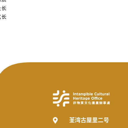
及长
式长
荃湾古屋里二号