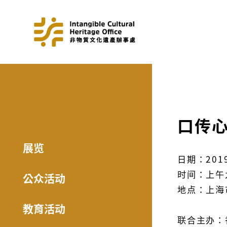
口传心
展览
日期：201
时间：上午
公众活动
地点：上海
教育活动
联合主办：