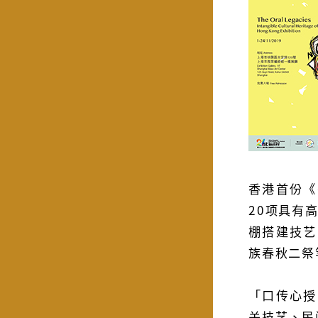
香港首份《
20项具有
棚搭建技艺
族春秋二祭
「口传心授
关技艺、民