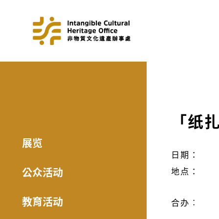
「纸
展览
日期：
公众活动
地点：
教育活动
合办︰