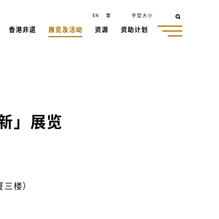
EN
繁
字型大小
香港非遗
展览及活动
资源
资助计划
新」展览
厦三楼）