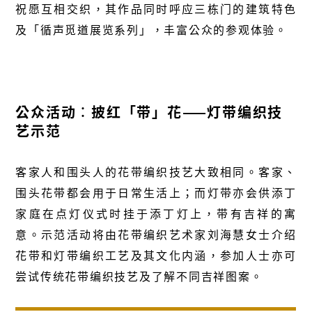
祝愿互相交织，其作品同时呼应三栋门的建筑特色
及「循声觅道展览系列」，丰富公众的参观体验。
公众活动︰披红「带」花——灯带编织技
艺示范
客家人和围头人的花带编织技艺大致相同。客家、
围头花带都会用于日常生活上；而灯带亦会供添丁
家庭在点灯仪式时挂于添丁灯上，带有吉祥的寓
意。示范活动将由花带编织艺术家刘海慧女士介绍
花带和灯带编织工艺及其文化内涵，参加人士亦可
尝试传统花带编织技艺及了解不同吉祥图案。