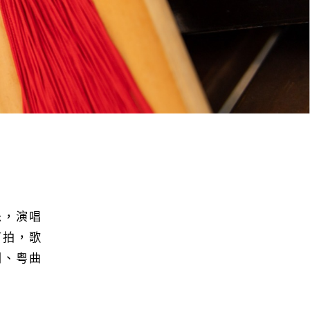
乐，演唱
节拍，歌
剧
、
粤曲