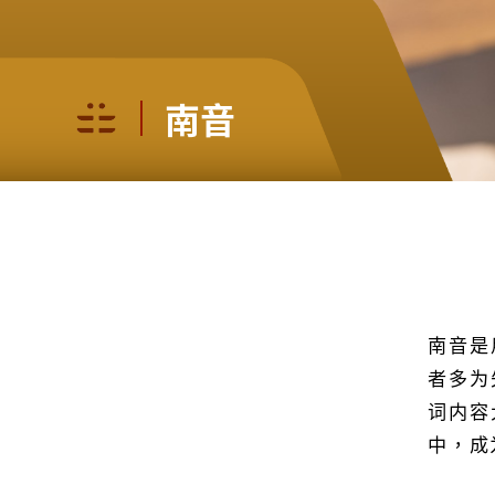
南音
南音是
者多为
词内容
中，成