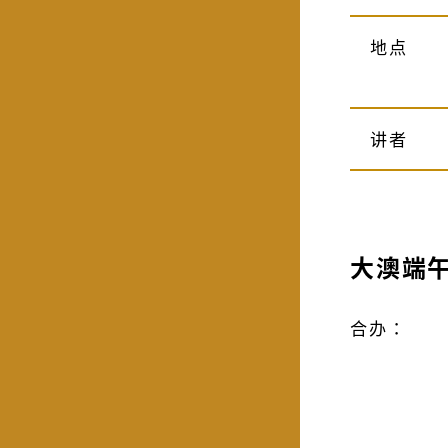
地点
讲者
大澳端
合办：