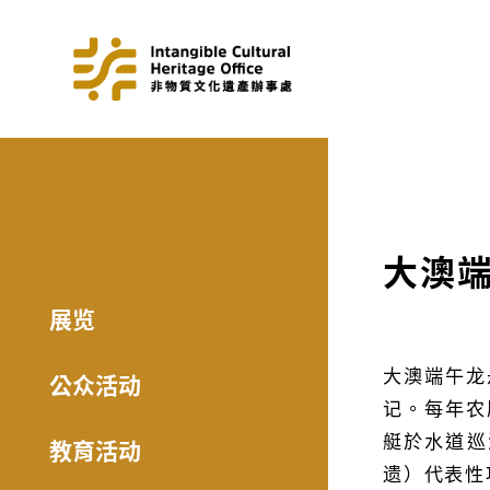
大澳
展览
大澳端午龙
公众活动
记。每年农
艇於水道巡
教育活动
遗）代表性