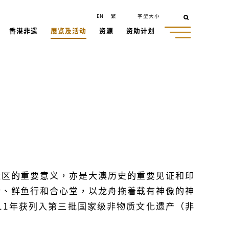
EN
繁
字型大小
香港非遗
展览及活动
资源
资助计划
社区的重要意义，亦是大澳历史的重要见证和印
行、鲜鱼行和合心堂，以龙舟拖着载有神像的神
11年获列入第三批国家级非物质文化遗产（非