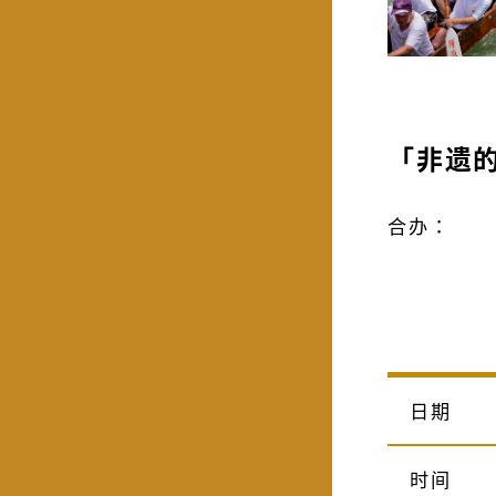
「非遗
合办：
日期
时间