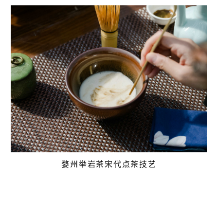
婺州举岩茶宋代点茶技艺