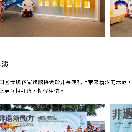
展演
口区传统客家麒麟协会於开幕典礼上带来精湛的示范
体更互相拜访，惺惺相惜。