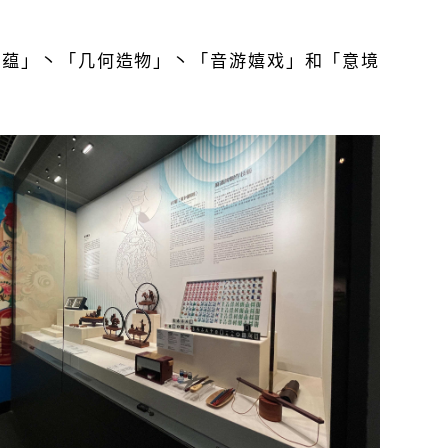
色蕴」丶「几何造物」丶「音游嬉戏」和「意境