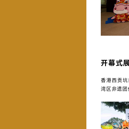
开幕式
香港西贡坑
湾区非遗团