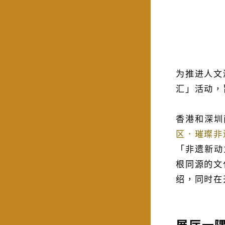
为推进人文
汇」活动，
香港和深圳
区．璀璨非
「非遗新动
根同源的文
绍，同时在
展厅一