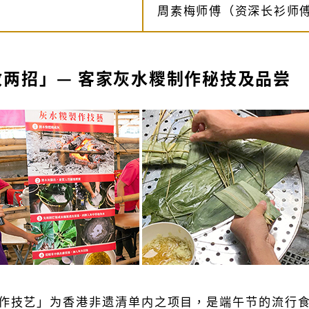
周素梅师傅（资深长衫师
教两招」— 客家灰水糭制作秘技及品尝
作技艺」为香港非遗清单内之项目，是端午节的流行