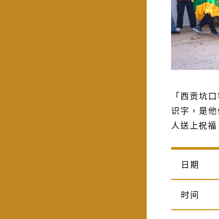
「西贡坑口
识字，是他
人送上祝福
日期
时间