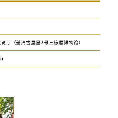
）
展览厅（荃湾古屋里2号三栋屋博物馆）
傅）