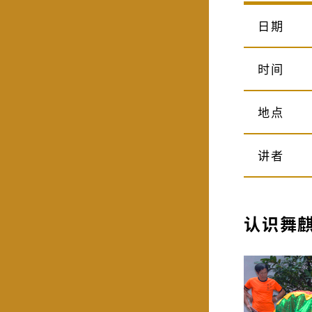
日期
时间
地点
讲者
认识舞麒