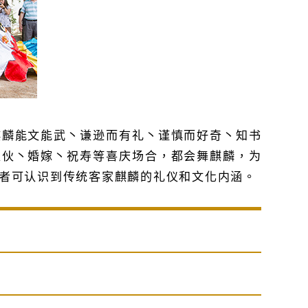
麒麟能文能武丶谦逊而有礼丶谨慎而好奇丶知书
入伙丶婚嫁丶祝寿等喜庆场合，都会舞麒麟，为
者可认识到传统客家麒麟的礼仪和文化内涵。
）