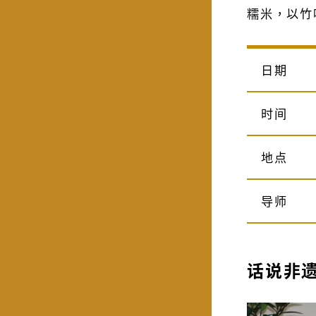
糯米，以竹
日期
时间
地点
导师
话说非