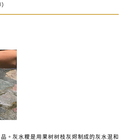
傅）
食品。灰水糭是用果树树枝灰烬制成的灰水混和