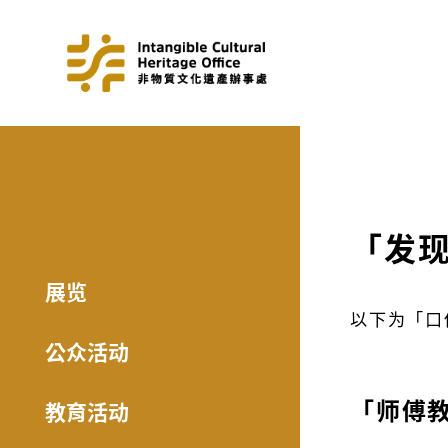
「发
展览
以下为
「口
公众活动
「师傅
教育活动