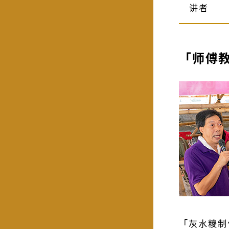
讲者
「师傅
「灰水糭制