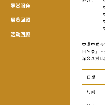
协办：
导赏服务
展览回顾
活动回顾
香港中式长
目名录」。
深公众对此
日期
时间