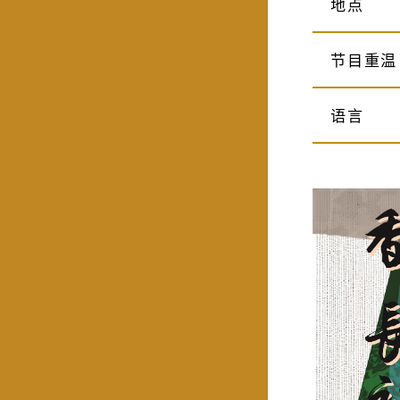
地点
节目重温
语言