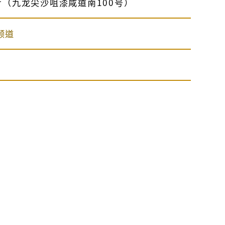
（九龙尖沙咀漆咸道南100号）
频道