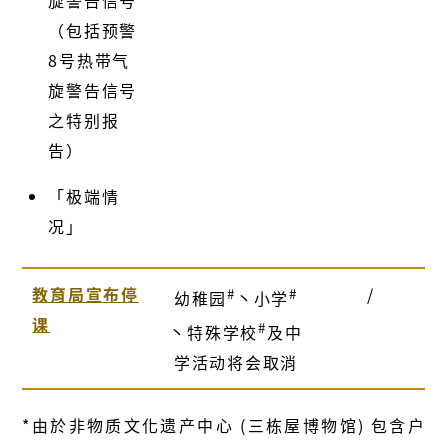
（包括预警
8号热带气
旋警告信号
之特别报
告）
「极端情
况」
教育局宣布停
/
#
#
幼稚园
丶小学
课
#
丶特殊学校
及中
学活动将会取消
*由於非物质文化遗产中心 (三栋屋博物馆) 包含户