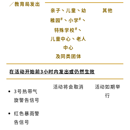
／教育局发出
亲子丶儿童丶幼
其他
#
#
稚园
丶小学
丶
#
特殊学校
丶
儿童中心丶老人
中心
及同类团体
在活动开始前3小时内发出或仍然生效
活动将会取消
活动如期举
3号热带气
行
旋警告信号
红色暴雨警
告信号