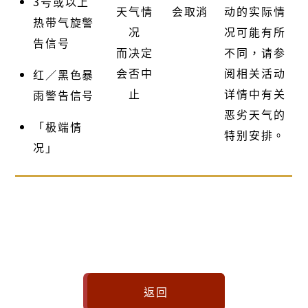
3号或以上
天气情
会取消
动的实际情
热带气旋警
况
况可能有所
告信号
而决定
不同，请参
会否中
阅相关活动
红／黑色暴
止
详情中有关
雨警告信号
恶劣天气的
「极端情
特别安排。
况」
返回