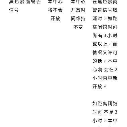
黑色暴雨警告
本中心
本中心
在黑色暴雨
信号
将不会
开放时
警告信号取
开放
间维持
消时，如距
不变
离闭馆时间
尚有3小时
或以上，而
情况又许可
的话，本中
心将会在2
小时内重新
开放。
如距离闭馆
时间不足3
小时，本中