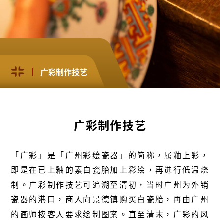
广彩制作技艺
广彩制作技艺
「广彩」是「广州彩绘瓷器」的简称，属釉上彩，
即是在已上釉的素白瓷胎加上彩绘，再进行低温烧
制。广彩制作技艺可追溯至清初，当时广州为外销
瓷器的港口，商人向景德镇购买白瓷胎，再由广州
的画师按客人要求绘制图案。直至清末，广彩的风