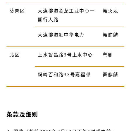
葵青区
大连排道金龙工业中心一
舞火龙
期行人路
大连排道近中华电力
舞麒麟
北区
上水智昌路
3
号上水中心
粤剧
粉岭百和路
33
号嘉福邨
舞麒麟
条款及细则