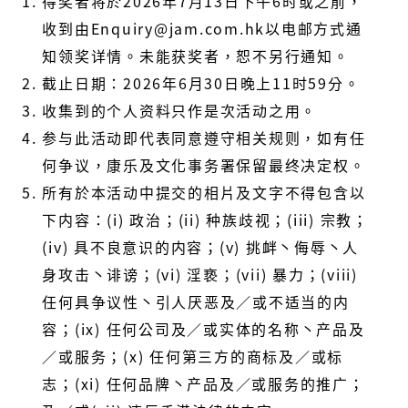
得奖者将於
2026
年
7
月
13
日下午
6
时或之前，
收到由
Enquiry@jam.com.hk
以电邮方式通
知领奖详情。未能获奖者，恕不另行通知。
截止日期：
2026
年6月
30
日晚上
11
时
59
分。
收集到的个人资料只作是次活动之用。
参与此活动即代表同意遵守相关规则，如有任
何争议，康乐及文化事务署保留最终决定权。
所有於本活动中提交的相片及文字不得包含以
下内容：
(i)
政治；
(ii)
种族歧视；
(iii)
宗教；
(iv)
具不良意识的内容；
(v)
挑衅丶侮辱丶人
身攻击丶诽谤；
(vi)
淫亵；
(vii)
暴力；
(viii)
任何具争议性丶引人厌恶及／或不适当的内
容；
(ix)
任何公司及／或实体的名称丶产品及
／或服务；
(x)
任何第三方的商标及／或标
志；
(xi)
任何品牌丶产品及／或服务的推广；