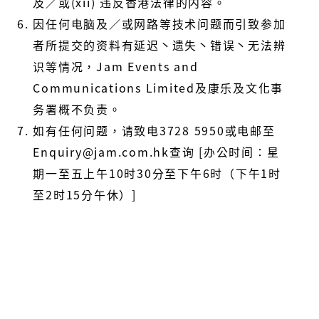
及／或
(xii)
违反香港法律的内容。
因任何电脑及／或网路等技术问题而引致参加
者所提交的资料有延迟丶遗失丶错误丶无法辨
识等情况，
Jam Events and
Communications Limited
及康乐及文化事
务署概不负责。
如有任何问题，请致电
3728 5950
或电邮至
Enquiry@jam.com.hk
查询
[
办公时间∶星
期一至五上午
10
时
30
分至下午
6
时（下午
1
时
至
2
时
15
分午休）
]