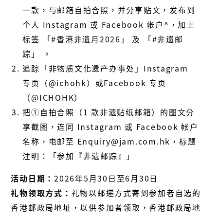
一款，与邮箱自拍合照，并分享贴文，发布到
个人 Instagram 或 Facebook 帐户^，加上
标签 「#香港非遗月2026」 及 「#非遗邮
踪」 。
追踪「非物质文化遗产办事处」
Instagram
专页（
@ichohk
）或
Facebook
专页
（
@ICHOHK
）
把①自拍合照（1 款非遗贴纸邮箱）的图文分
享截图，连同
Instagram
或
Facebook
帐户
名称，电邮至
Enquiry@jam.com.hk
，标题
注明：「参加『非遗邮踪』」
活动日期：
2026年
5
月
30
日至
6
月
30
日
礼物领取方式：
礼物以邮递方式寄到参加者自选的
香港邮政局地址，以供参加者领取，香港邮政局地