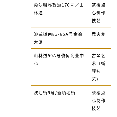
尖沙咀弥敦道
176
号／山
茶楼点
林道
心制作
技艺
漆咸道南
83-85A
号金德
舞火龙
大厦
山林道
50A
号俊侨商业中
古琴艺
心
术（斲
琴技
艺）
豉油街
9
号
/
新填地街
茶楼点
心制作
技艺