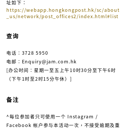
址如下：
https://webapp.hongkongpost.hk/sc/about
_us/network/post_offices2/index.html#list
查询
电话∶
3728 5950
电邮∶
Enquiry@jam.com.hk
[办公时间∶星期一至五上午
10
时
30
分至下午
6
时
（下午
1
时至
2
时
15
分午休）
]
备注
^每位参加者只可使用一个
Instagram /
Facebook
帐户参与本活动一次，不接受逾期及重