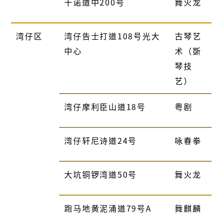
干诺道中
200
号
舞火龙
湾仔区
湾仔告士打道
108
号光大
古琴艺
中心
术（斲
琴技
艺）
湾仔摩利臣山道
18
号
粤剧
湾仔轩尼诗道
24
号
咏春拳
大坑铜锣湾道
50
号
舞火龙
跑马地黄泥涌道
79
号
A
舞麒麟