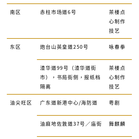
南区
赤柱市场道
6
号
茶楼点
心制作
技艺
东区
炮台山英皇道
250
号
咏春拳
渣华道
99
号（渣华道街
茶楼点
市），书局街侧，报纸档
心制作
隔离
技艺
油尖旺区
广东道新港中心
/
海防道
粤剧
油麻地佐敦道
37
号／庙街
舞麒麟