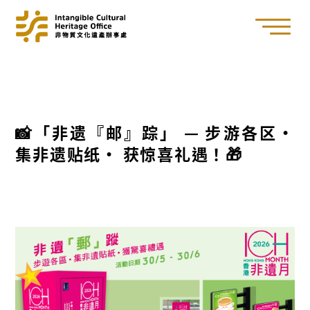
📸「非遗『邮』踪」 — 步游各区·
集非遗贴纸· 获惊喜礼遇！🎁