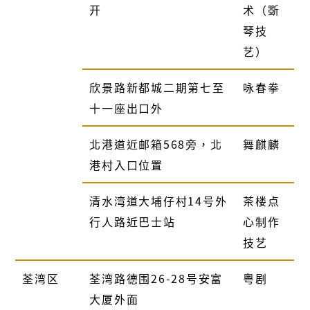
开
术（斲
琴技
艺）
欣景路新都城二期第七至
咏春拳
十一座出口外
北港道近邮箱
568
旁，北
舞麒麟
港村入口位置
清水湾道大埔仔村
14
号外
茶楼点
行人路近巴士站
心制作
技艺
荃湾区
荃湾路德围
26-28
号安富
粤剧
大厦外面