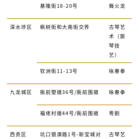
基隆街
18-20
号
舞火龙
深水埗区
枫树街和大南街交界
古琴艺
术（斲
琴技
艺）
钦洲街
11-13
号
咏春拳
九龙城区
衙前塱道
36
号
/
衙前围道
咏春拳
福佬村道
44
号
/
衙前围道
粤剧
西贡区
坑口银澳路
1
号
-
新宝城对
古琴艺