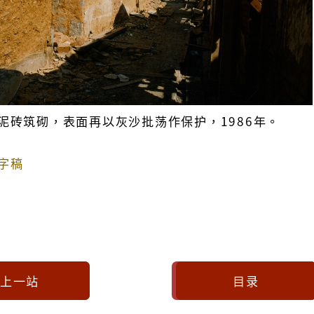
泥砖筑砌，表面再以灰沙批荡作保护，1986年。
字稿
上一站
目录