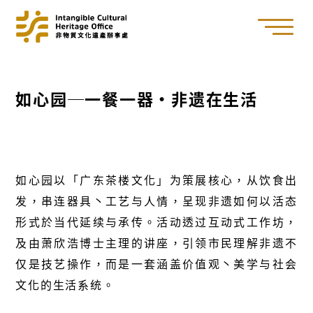
如心园─一餐一器・非遗在生活
如心园以「广东茶楼文化」为策展核心，从饮食出
发，串连器具丶工艺与人情，呈现非遗如何以活态
形式於当代延续与承传。活动透过互动式工作坊，
及由萧欣浩博士主理的讲座，引领市民理解非遗不
仅是技艺操作，而是一套涵盖价值观丶美学与社会
文化的生活系统。