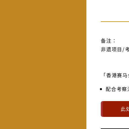
备注∶
非遗项目/
「香港赛马
配合考察
此