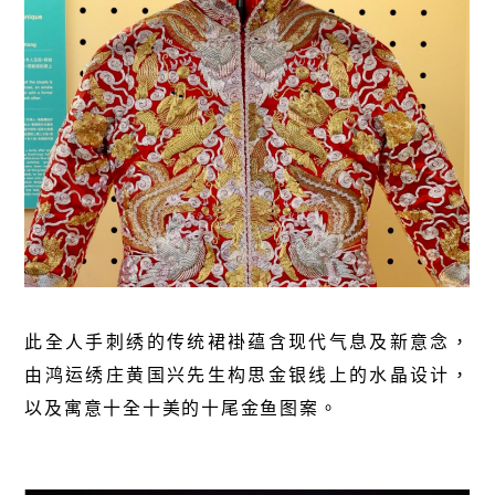
此全人手刺绣的传统裙褂蕴含现代气息及新意念，
由鸿运绣庄黄国兴先生构思金银线上的水晶设计，
以及寓意十全十美的十尾金鱼图案。