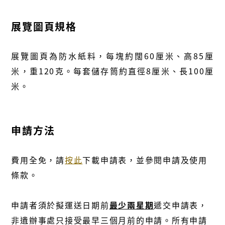
展覽圖頁規格
展覽圖頁為防水紙料，每塊約闊60厘米、高85厘
米，重120克。每套儲存筒約直徑8厘米、長100厘
米。
申請方法
費用全免，請
按此
下載申請表，並參閱申請及使用
條款。
申請者須於擬運送日期前
最少兩星期
遞交申請表，
非遺辦事處只接受最早三個月前的申請。所有申請