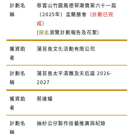
計劃名
慈雲山竹園鳳德邨潮僑第六十一屆
稱
（2025年）盂蘭勝會
（計劃已完
成）
(
按此
瀏覽計劃報告及花絮)
獲資助
蒲苔島文化活動有限公司
者
計劃名
蒲苔島太平清醮及天后誕 2026-
稱
2027
獲資助
蔡達耀
者
計劃名
抽紗公仔製作技藝推廣與紀錄
稱