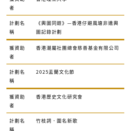
者
計劃名
《輿圖同遊》—香港仔避風塘非遺輿
稱
圖記錄計劃
獲資助
香港潮屬社團總會慈善基金有限公司
者
計劃名
2025盂蘭文化節
稱
獲資助
香港歷史文化研究會
者
計劃名
竹枝詞．圍名新歌
稱