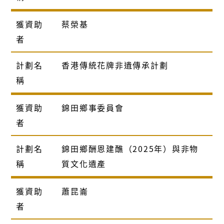
獲資助
蔡榮基
者
計劃名
香港傳統花牌非遺傳承計劃
稱
獲資助
錦田鄉事委員會
者
計劃名
錦田鄉酬恩建醮（2025年）與非物
稱
質文化遺產
獲資助
蕭昆崙
者