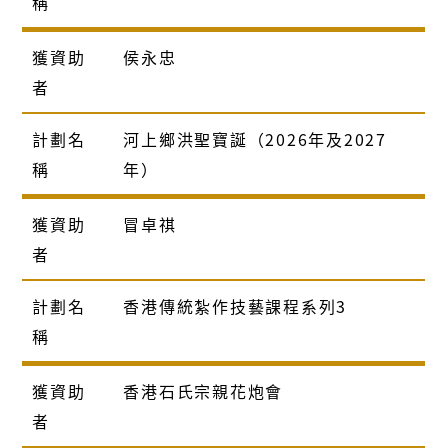
稱
獲資助
侯永忠
者
計劃名
河上鄉洪聖寶誕（2026年及2027
稱
年）
獲資助
冒卓祺
者
計劃名
香港傳統紮作技藝課程系列3
稱
獲資助
香港石氏宗親花炮會
者