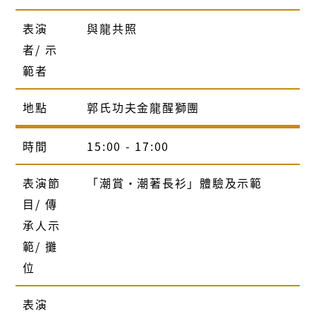
表演
與龍共照
者/ 示
範者
地點
郭氏功夫金龍醒獅團
時間
15:00 - 17:00
表演節
「潮賞‧潮著長衫」體驗及示範
目/ 傳
承人示
範/ 攤
位
表演