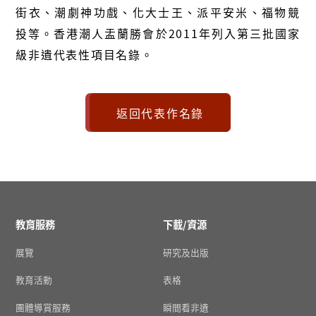
街衣、潮劇神功戲、化大士王、派平安米、福物競
投等。香港潮人盂蘭勝會於2011年列入第三批國家
級非遺代表性項目名錄。
返回代表作名錄
教育服務
下載/資源
展覽
研究及出版
教育活動
表格
團體導賞服務
瞬間看非遺