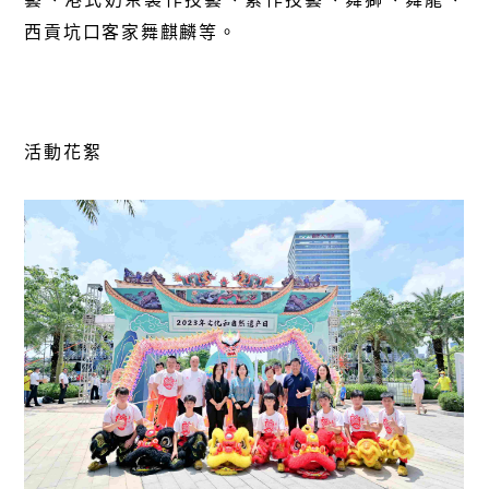
西貢坑口客家舞麒麟等。
活動花絮