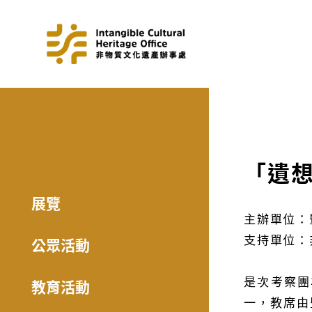
「遺
展覽
主辦單位：
支持單位：
公眾活動
是次考察團
教育活動
一，教席由