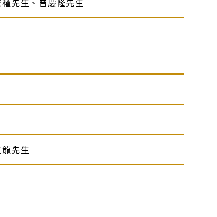
憲權先生、曾慶隆先生
）
文龍先生