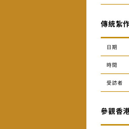
傳統紮
日期
時間
受訪者
參觀香