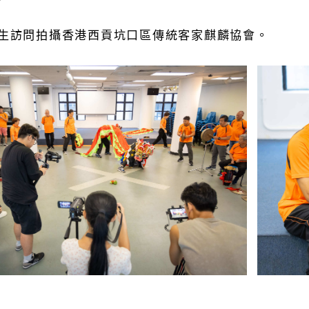
生訪問拍攝香港西貢坑口區傳統客家麒麟協會。