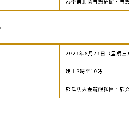
蔡李佛北勝曾憲權館、曾
察
2023年8月23日（星期三
晚上8時至10時
郭氏功夫金龍醒獅團、郭
絮