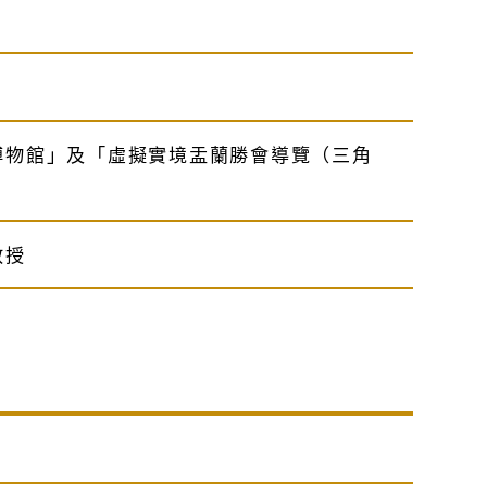
）
博物館」及「虛擬實境盂蘭勝會導覽（三角
教授
）