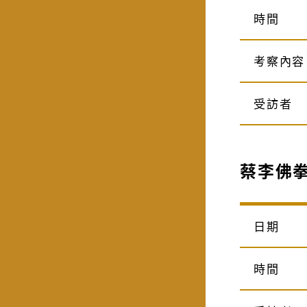
時間
考察內容
受訪者
蔡李佛
日期
時間