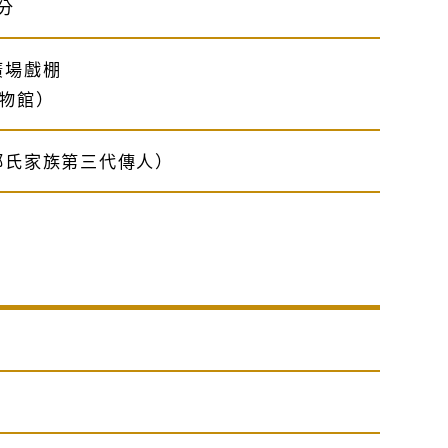
0分
廣場戲棚
物館）
鄧氏家族第三代傳人）
）