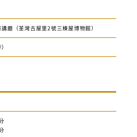
演講廳（荃灣古屋里2號三棟屋博物館）
傅）
）
0分
5分