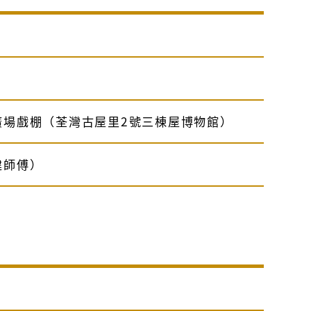
）
廣場戲棚（荃灣古屋里2號三棟屋博物館）
建師傅）
）