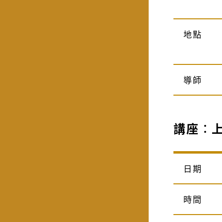
地點
導師
講座︰
日期
時間