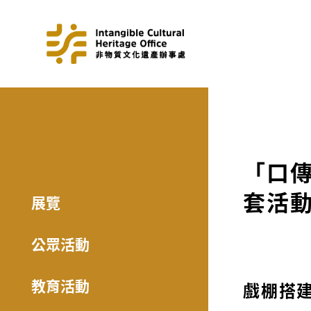
「口傳
套活
展覽
公眾活動
教育活動
戲棚搭