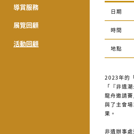
導賞服務
日期
展覽回顧
時間
活動回顧
地點
2023年
「『非遺潮
龍舟邀請賽
與了主會場
果。
非遺辦事處