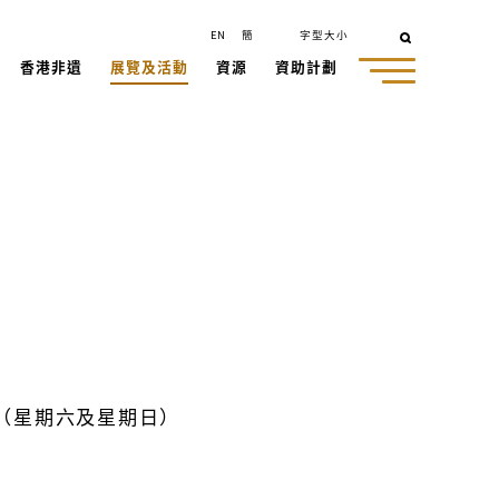
EN
簡
字型大小
香港非遺
展覽及活動
資源
資助計劃
時（星期六及星期日）