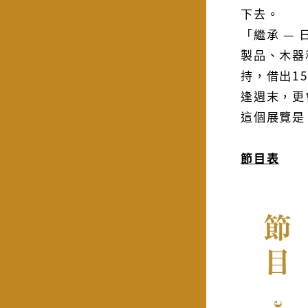
下去。
「繼承 —
製品、木器
持，借出1
逢週末，更
這個展覽是
節目表