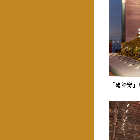
「龍船脊」