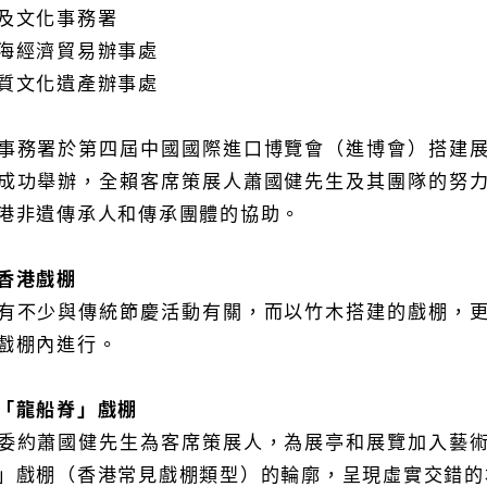
及文化事務署
海經濟貿易辦事處
質文化遺產辦事處
事務署於第四屆中國國際進口博覽會（進博會）搭建
成功舉辦，全賴客席策展人蕭國健先生及其團隊的努
港非遺傳承人和傳承團體的協助。
香港戲棚
有不少與傳統節慶活動有關，而以竹木搭建的戲棚，
戲棚內進行。
「龍船脊」戲棚
委約蕭國健先生為客席策展人，為展亭和展覽加入藝
」戲棚（香港常見戲棚類型）的輪廓，呈現虛實交錯的