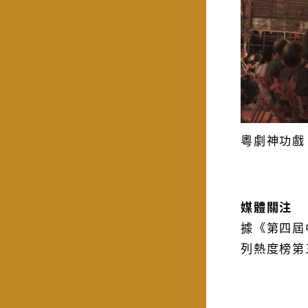
粵劇神功戲
媒體關注
據《第四屆
列熱度榜第