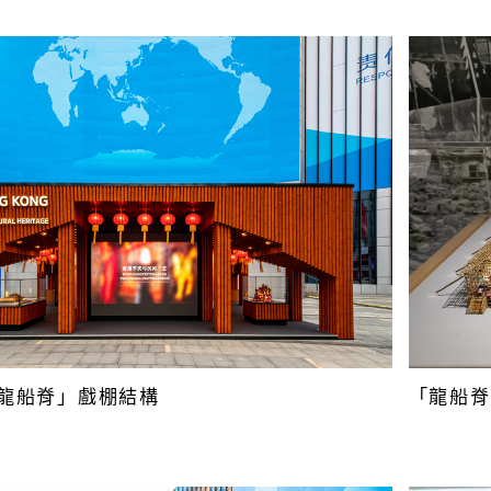
龍船脊」戲棚結構
「龍船脊