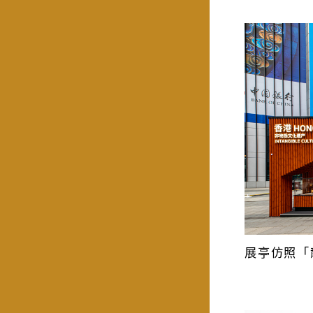
展亭仿照「