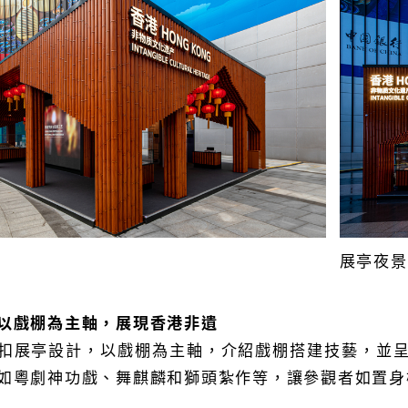
展亭夜景
以戲棚為主軸，展現香港非遺
扣展亭設計，以戲棚為主軸，介紹戲棚搭建技藝，並
如粵劇神功戲、舞麒麟和獅頭紮作等，讓參觀者如置身