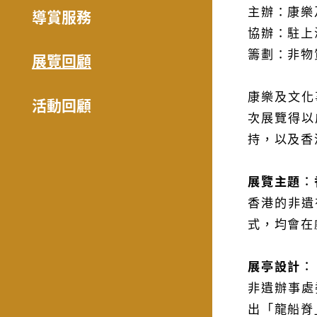
主辦：康樂
導賞服務
協辦：駐上
籌劃：非物
展覽回顧
康樂及文化
活動回顧
次展覽得以
持，以及香
展覽主題︰
香港的非遺
式，均會在
展亭設計︰
非遺辦事處
出「龍船脊