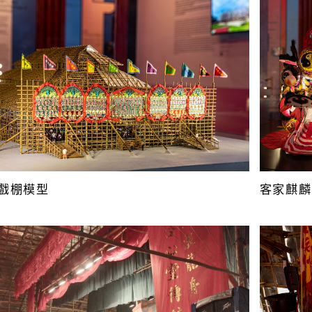
戲棚模型
客家麒麟