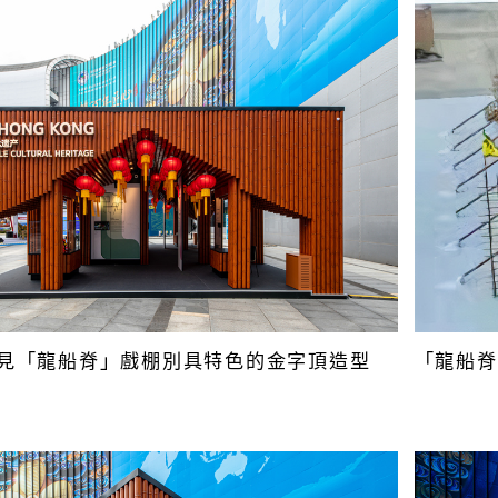
見「龍船脊」戲棚別具特色的金字頂造型
「龍船脊