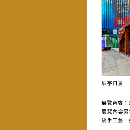
展亭日景
展覽內容︰
展覽內容緊
統手工藝，