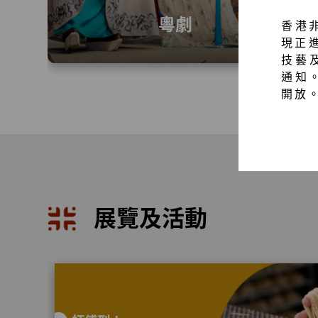
粵劇
香港
現正
技藝
通知
開放
展覽及活動