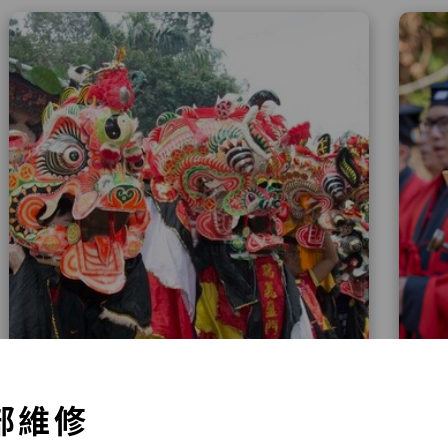
部維修
西貢坑口客家