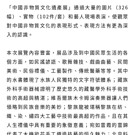
「中國非物質文化遺產展」通過大量的圖片（326
幅）、實物（102件/套）和藝人現場表演，使觀眾
對中國非物質文化的表現形式、表現方法有更為深
入的認識。
本次展覽內容豐富，展品涉及到中國民眾生活的各
個方面，如民謠諺語、歌舞雜技、戲曲曲藝、民間
美術、民俗禮儀、工藝製作、傳統醫藥等等。其中
的水書體現了水族人民獨特的文字符號體系；藏族
外科手術器械證明了歷史悠久的藏醫學外科手術技
術的高超與精湛；維吾爾族木卡姆演奏樂器讓人們
領略到民族音樂的美妙；黎族龍被堪稱黎族在紡、
織、染、繡四大工藝中技術最高超的作品，且在其
人生禮儀中具有重要的象徵意義；宛如雲霞的雲錦
代表了木機妝花手工織造技藝的恒久魅力；北京料