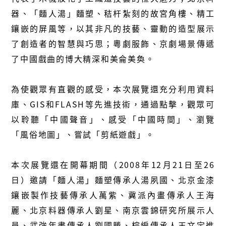
器、「麵人湯」麵塑、秸杆紮刻的故宮角樓、精工
鑲嵌的屏風等，以其非凡的技藝、靈動的造型展示
了創造者的智慧與巧思；粵劇服飾、京劇場景傳遞
了中國戲曲的博大精深和美侖美奐。
為使觀眾有直觀的感受，本次展覽還充分利用資料
庫、GIS和FLASH等先進技術，通過點擊，觀眾可
以聆聽「中國聲音」、感受「中國時間」、瀏覽
「風俗地圖」、嘗試「剪紙遊戲」。
本次展覽還在開幕期間（2008年12月21日至26
日）邀請「麵人湯」麵塑傳承人湯夙國、北京金漆
鑲嵌製作技藝傳承人萬紫、冀派內畫傳承人王海
麗、北京料器傳承人劉星、南京雲錦研究所展示人
員、武強年畫傳承人劉國勝、棕編傳承人王文定進