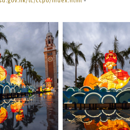
sd.gov.hk/tc/ccpo/index.html
。