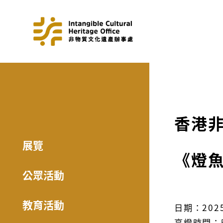
香港非
展覽
《燈
公眾活動
教育活動
日期：202
亮燈時間：