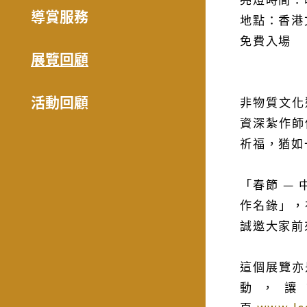
導賞服務
地點：香港
免費入場
展覽回顧
活動回顧
非物質文化
資深紮作師
祈福，猶如
「春節 —
作名錄」，
誠邀大家前
這個展覽亦
動，讓