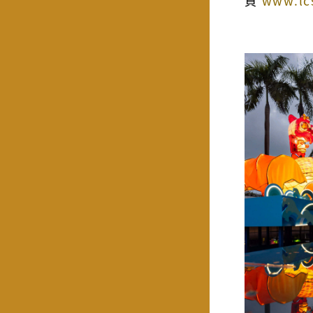
頁
www.lc