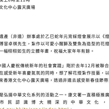
文化中心露天廣場
遺產（非遺）辦事處於乙巳蛇年元宵綵燈會展示以《
傅冒卓祺先生，紮作以可愛小醒獅及雙魚為造型的花
一幅栩栩如生的立體年畫，祝福大家年年有餘。
 中國人慶祝傳統新年的社會實踐」剛於去年12月被聯
在感受新年喜慶氣氛的同時，想了解花燈紮作技藝，
來香港文化中心露天廣場，透過非遺去感受新春佳節帶
是弘揚中華文化系列的活動之一。康文署一直積極推
市民認識博大精深的中華文化，