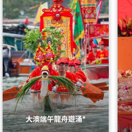
大澳端午龍舟遊涌*