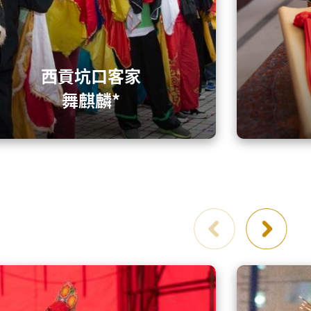
西貢坑口客家
舞麒麟*