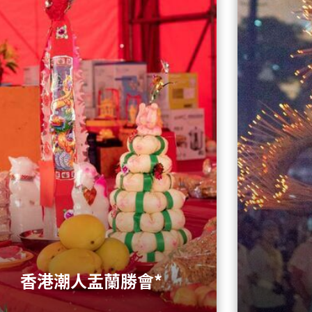
香港潮人盂蘭勝會*