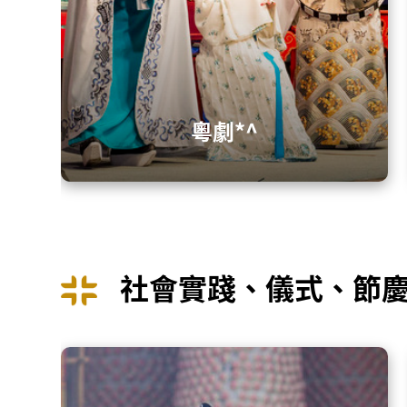
粵劇*^
社會實踐、儀式、節