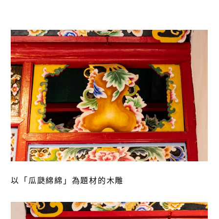
以「瓜瓞綿綿」為題材的木雕