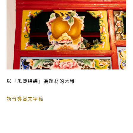
以「瓜瓞綿綿」為題材的木雕
語音導賞文字稿