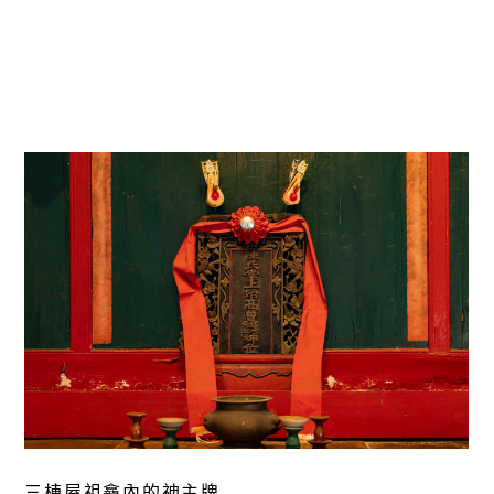
三棟屋祖龕內的神主牌