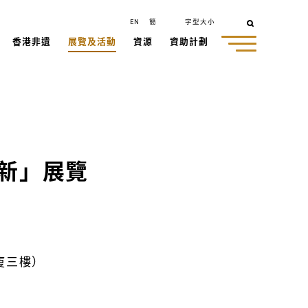
EN
簡
字型大小
香港非遺
展覽及活動
資源
資助計劃
新」展覽
廈三樓）