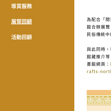
導賞服務
為配合「閱
展覽回顧
館合辦展覽
民俗傳統中
活動回顧
與此同時，
館藏推介等
書館網頁：
rafts-nor