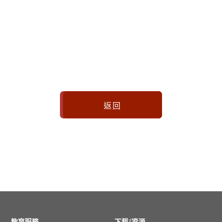
返回
教育服務
下載/資源