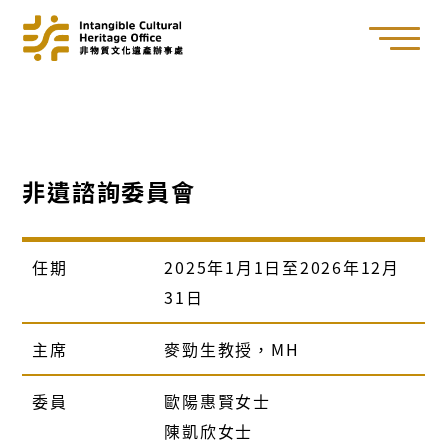
非遺諮詢委員會
任期
2025年1月1日至2026年12月
31日
主席
麥勁生教授，MH
委員
歐陽惠賢女士
陳凱欣女士