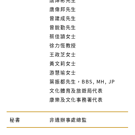
唐焯彬先生
唐偉邦先生
曾建成先生
曾銳勤先生
蔡佳頴女士
徐力恆教授
王政芝女士
黃文莉女士
游慧瑜女士
葉振都先生，BBS, MH, JP
文化體育及旅遊局代表
康樂及文化事務署代表
秘書
非遺辦事處總監