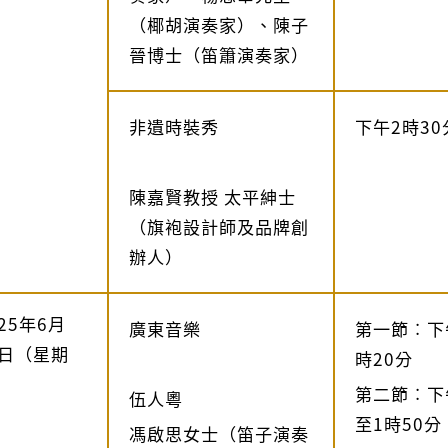
（椰胡演奏家）、陳子
晉博士（笛簫演奏家）
非遺時裝秀
下午2時30
陳嘉賢教授 太平紳士
（旗袍設計師及品牌創
辦人）
025年6月
廣東音樂
第一節︰下
5日（星期
時20分
）
第二節︰下
伍人粵
至1時50分
馮啟思女士（笛子演奏