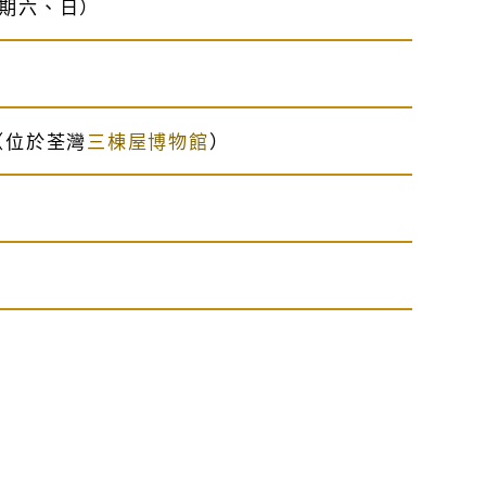
星期六、日）
（位於荃灣
三棟屋博物館
）