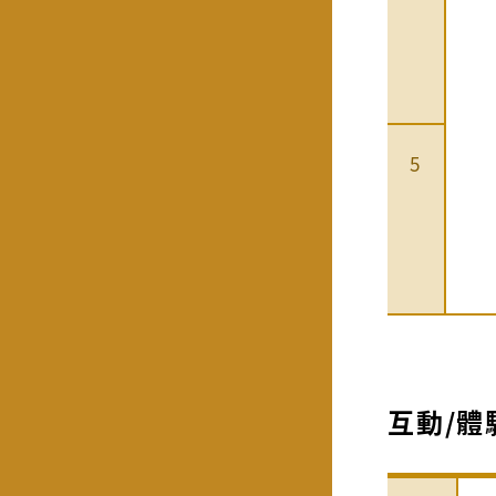
5
互動/體