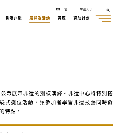
EN
簡
字型大小
香港非遺
展覽及活動
資源
資助計劃
向公眾展示非遺的別樣演繹。非遺中心將特別搭
體驗式攤位活動，讓參加者學習非遺技藝同時發
的特點。