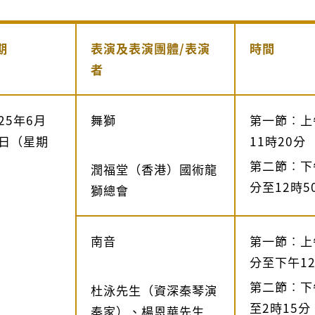
期
表演及表演團體/表演
時間
者
025年6月
舞獅
第一節︰上
4日（星期
11時20分
）
第二節︰下午
潤福堂（香港）國術龍
分至12時5
獅總會
南音
第一節︰上午
分至下午12
第二節︰下
杜泳先生（資深秦琴演
至2時15分
奏家）、楊恩華先生