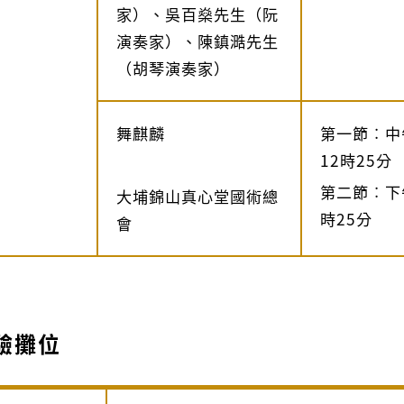
家）、吳百燊先生（阮
演奏家）、陳鎮㵆先生
（胡琴演奏家）
舞麒麟
第一節︰中
12時25分
第二節︰下
大埔錦山真心堂國術總
時25分
會
驗攤位