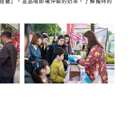
技藝」，並品嚐即場沖製的奶茶，了解獨特的