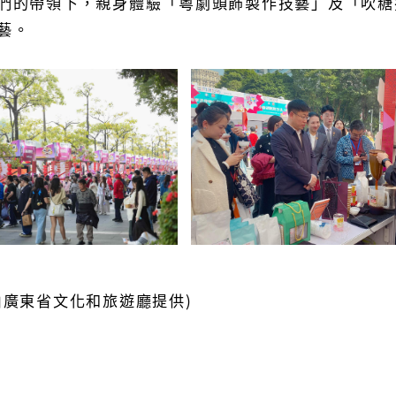
們的帶領下，親身體驗「粵劇頭飾製作技藝」及「吹糖
藝。
由廣東省文化和旅遊廳提供)