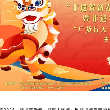
的2026「非遺賀新春．尋味中國年」暨非遺年貨購物