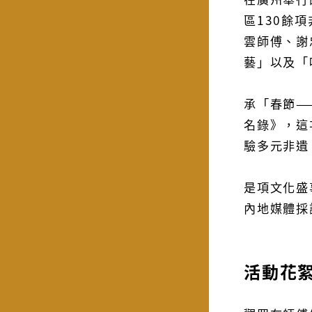
區130餘
雲師傅、謝
藝」以及「
承「春節—
名錄》，這
驗多元非遺
是項文化盛
內地媒體採
活動花