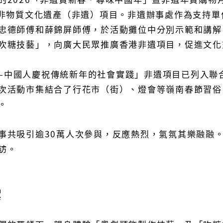
項非物質文化遺產（非遺）項目。非遺辦事處作為支持單
忠德師傅和薛錦屏師傅，於活動攤位中分別示範和講解
吹糖技藝」，向廣大民眾推廣香港非遺項目，促進文化
—中國人慶祝傳統新年的社會實踐」非遺項目已列入聯
次活動市集結合了行花市（街）、燈會等嶺南春節習俗
。
事共吸引逾30萬人次參與，反應熱烈，氣氛其樂融融
訪。
絮