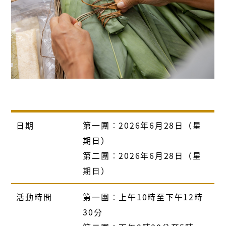
日期
第一團︰
2026
年
6
月
28
日（星
期日）
第二團︰2026年6月28日（星
期日）
活動時間
第一團︰上午
10
時至下午
12
時
30
分