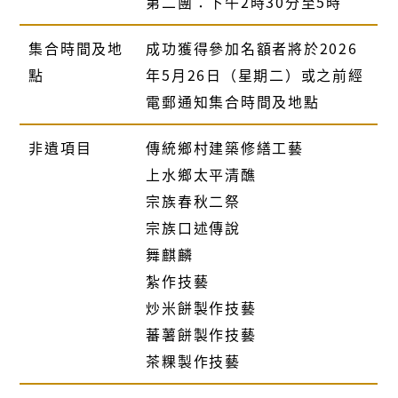
第二團：下午2時30分至5時
集合時間及地
成功獲得參加名額者將於2026
點
年5月26日（星期二）或之前經
電郵通知集合時間及地點
非遺項目
傳統鄉村建築修繕工藝
上水鄉太平清醮
宗族春秋二祭
宗族口述傳說
舞麒麟
紮作技藝
炒米餅製作技藝
蕃薯餅製作技藝
茶粿製作技藝