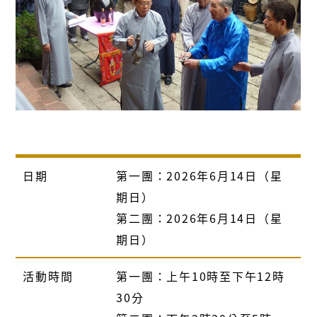
日期
第一團：
2026
年
6
月
14
日（星
期日）
第二團：2026年6月14日（星
期日）
活動時間
第一團：上午
10
時至下午
12
時
30
分