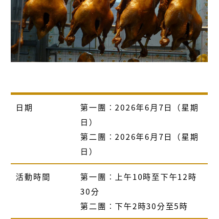
日期
第一團︰
2026
年
6
月
7
日（星期
日）
第二團︰2026年6月7日（星期
日）
活動時間
第一團︰上午
10
時至下午
12
時
30
分
第二團︰下午2時30分至5時