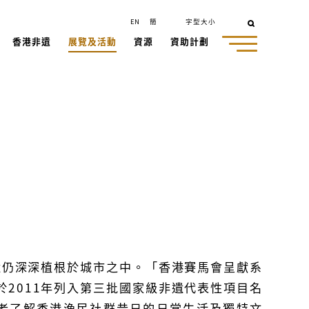
EN
簡
字型大小
香港非遺
展覽及活動
資源
資助計劃
遺仍深深植根於城市之中。「香港賽馬會呈獻系
於
2011
年列入第三批國家級非遺代表性項目名
者了解香港漁民社群昔日的日常生活及獨特文