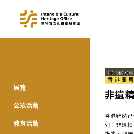
展覽
非遺精
公眾活動
香港雖然已
教育活動
列︰非遺精
錄的大澳端