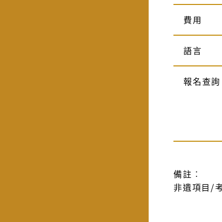
費用
語言
報名查詢
備註︰
非遺項目/