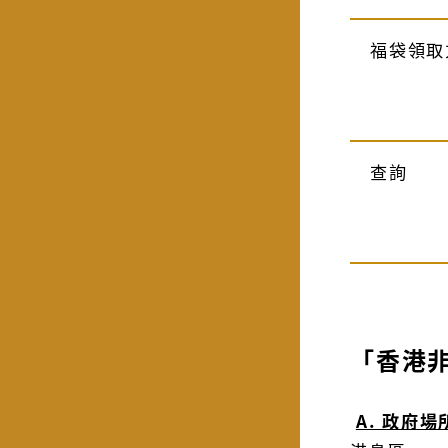
福袋領取
查詢
「香港非
A. 政府