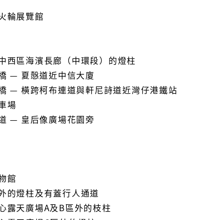
火輪展覽館
中西區海濱長廊（中環段）的燈柱
橋 — 夏慤道近中信大廈
橋 — 橫跨柯布連道與軒尼詩道近灣仔港鐵站
車場
道 — 皇后像廣場花園旁
物館
外的燈柱及有蓋行人通道
心露天廣場A及B區外的枝柱