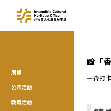
📸「
展覽
一齊打卡
公眾活動
教育活動