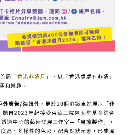
辦首屆
「香港非遺月」
，以「香港處處有非遺」
涵和樂趣。
戶外廣告/海報
外，更於10個港鐵車站展示
「非
她自2023年起接受東華三院包玉星基金綜合
，透過中心的藝術發展工作室—「易讀製作」，
和度高、多樣性的色彩，配合點狀元素，形成風