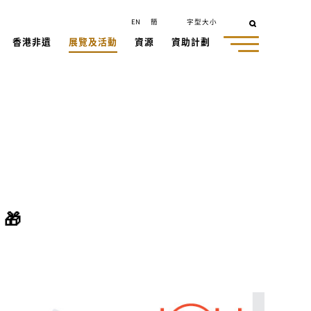
EN
簡
字型大小
香港非遺
展覽及活動
資源
資助計劃
🎁