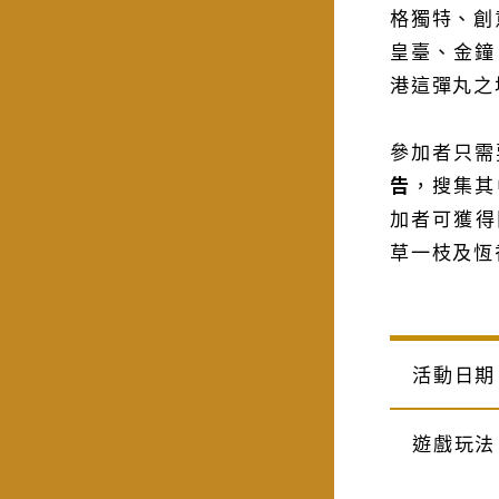
格獨特、創
皇臺、金鐘
港這彈丸之
參加者只需
告
，搜集其
加者可獲得
草一枝及恆
活動日期
遊戲玩法