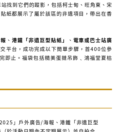
車站找到它們的蹤影，包括柯士甸、旺角東、宋
個貼紙都展示了屬於該區的非遺項目，帶出在香
海報
、
港鐵「非遺巨型貼紙」
、
電車或巴士站廣
交平台，成功完成以下簡單步驟，首400位參
送完即止。福袋包括精美蛋撻吊飾﹑鴻福堂夏枯
2025」戶外廣告/海報、港鐵「非遺巨型
點（於活動日期內不定期展示）並自拍合