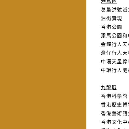
港島區
葛量洪號滅
油街實現
香港公園
添馬公園和
金鐘行人天
灣仔行人天
中環天星停
中環行人隧
九龍區
香港科學館
香港歷史博
香港藝術館
香港文化中