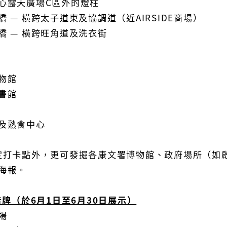
心露天廣場C區外的燈柱
 — 橫跨太子道東及協調道（近AIRSIDE商場）
橋 — 橫跨旺角道及洗衣街
物館
書館
及熟食中心
定打卡點外，更可發掘各康文署博物館、政府場所（如
海報。
告牌（於6月1日至6月30日展示）
場