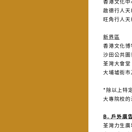
香港文化中
啟德行人天橋
旺角行人天
新界區
香港文化博
沙田公共圖
荃灣大會堂
大埔墟街市
*除以上特
大專院校的
B. 戶外廣
荃灣力生廣