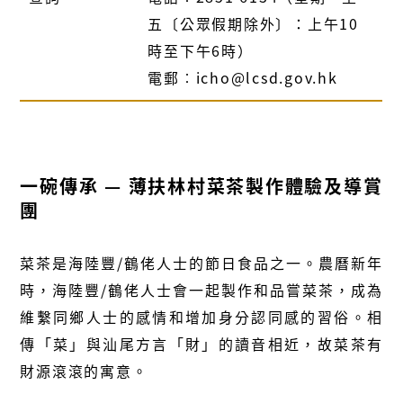
五〔公眾假期除外〕：上午10
時至下午6時）
電郵︰icho@lcsd.gov.hk
一碗傳承 — 薄扶林村菜茶製作體驗及導賞
團
菜茶是海陸豐/鶴佬人士的節日食品之一。農曆新年
時，海陸豐/鶴佬人士會一起製作和品嘗菜茶，成為
維繫同鄉人士的感情和增加身分認同感的習俗。相
傳「菜」與汕尾方言「財」的讀音相近，故菜茶有
財源滾滾的寓意。